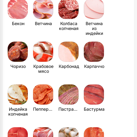
Бекон
Ветчина
Колбаса
Ветчина
копченая
из
индейки
Чоризо
Крабовое
Карбонад
Карпаччо
мясо
Индейка
Пепперони
Пастрами
Бастурма
копченая