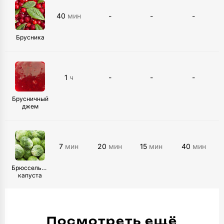
40
мин
-
-
-
Брусника
1
ч
-
-
-
Брусничный
джем
7
мин
20
мин
15
мин
40
мин
Брюссельская
капуста
Посмотреть ещё