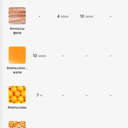
-
4
мин
10
мин
-
Анчоусы
филе
10
мин
-
-
-
Апельсиновое
желе
7
ч
-
-
-
Апельсины