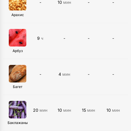
-
10
мин
-
-
Арахис
9
ч
-
-
-
Арбуз
-
4
мин
-
-
Багет
20
мин
10
мин
15
мин
10
мин
Баклажаны