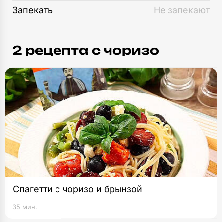
Запекать
Не запекают
2 рецепта c чоризо
Спагетти с чоризо и брынзой
35 мин.