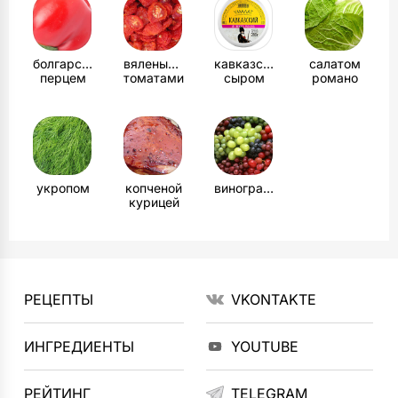
болгарским
вялеными
кавказским
салатом
перцем
томатами
сыром
романо
укропом
копченой
виноградом
курицей
РЕЦЕПТЫ
VKONTAKTE
ИНГРЕДИЕНТЫ
YOUTUBE
РЕЙТИНГ
TELEGRAM