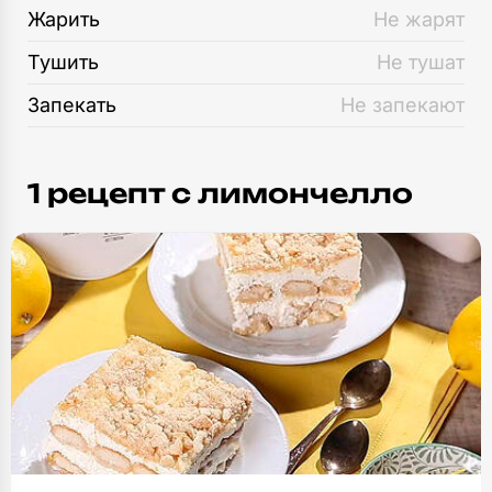
Жарить
Не жарят
Тушить
Не тушат
Запекать
Не запекают
1 рецепт c лимончелло