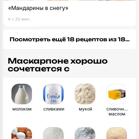
«Мандарины в снегу»
4 ч 20 мин.
Посмотреть ещё 18 рецептов из 18…
Маскарпоне хорошо
сочетается с
молоком
сливками
мукой
сливочным
маслом