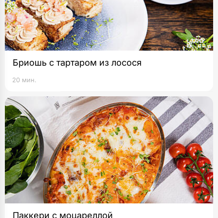
Бриошь с тартаром из лосося
20 мин.
Паккери с моцареллой