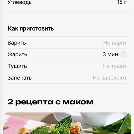
Углеводы
15 г
Как приготовить
Варить
Не варят
Жарить
3 мин
Тушить
Не тушат
Запекать
Не запекают
2 рецепта c маком