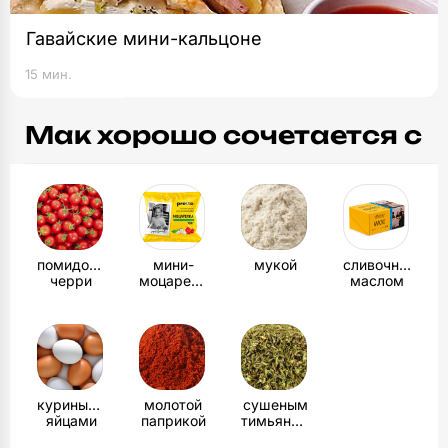
Гавайские мини-кальцоне
15 мин.
Мак хорошо сочетается с
помидорами
мини-
мукой
сливочным
черри
моцареллой
маслом
куриными
молотой
сушеным
яйцами
паприкой
тимьяном