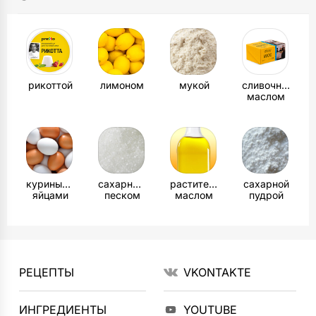
рикоттой
лимоном
мукой
сливочным
маслом
куриными
сахарным
растительным
сахарной
яйцами
песком
маслом
пудрой
РЕЦЕПТЫ
VKONTAKTE
ИНГРЕДИЕНТЫ
YOUTUBE