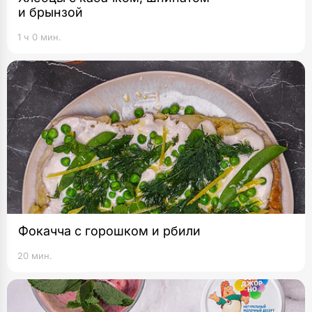
и брынзой
1 ч 0 мин.
Фокачча с горошком и рбили
20 мин.