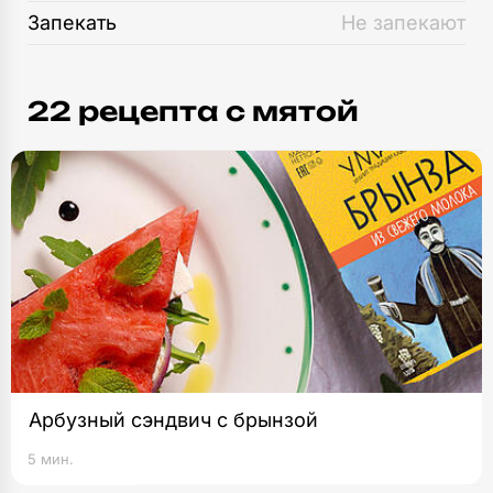
Запекать
Не запекают
22 рецепта c мятой
Арбузный сэндвич с брынзой
5 мин.