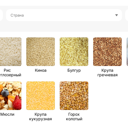
Страна
Рис
Киноа
Булгур
Крупа
углозерный
гречневая
Мюсли
Крупа
Горох
кукурузная
колотый