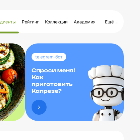
диенты
Рейтинг
Коллекции
Академия
Ещё
telegram-бот
Спроси меня!
Как
приготовить
Капрезе?