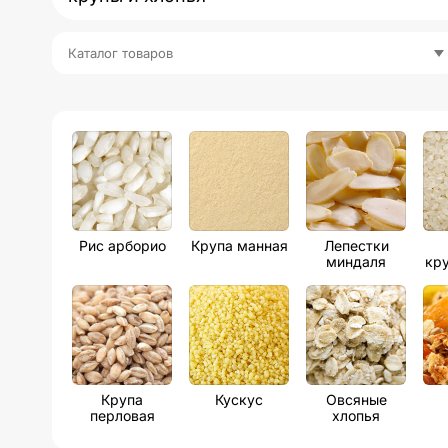
Каталог товаров
Рис арборио
Крупа манная
Лепестки
миндаля
кр
Крупа
Кускус
Овсяные
перловая
хлопья