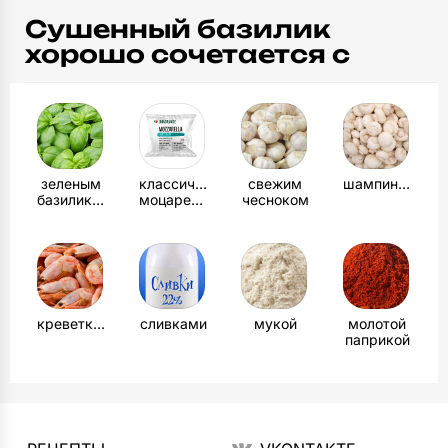
Сушенный базилик
хорошо сочетается с
зеленым
классической
свежим
шампиньонами
базиликом
моцареллой
чесноком
креветками
сливками
мукой
молотой
паприкой