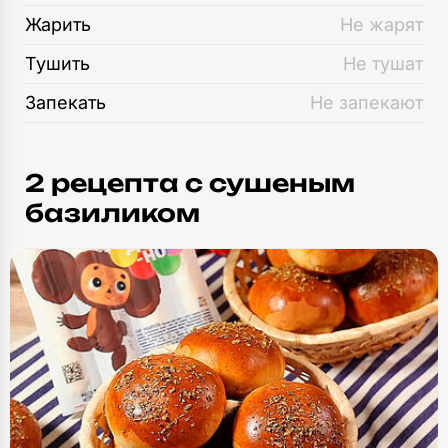
Жарить
Не жарят
Тушить
Не тушат
Запекать
Не запекают
2 рецепта c сушеным
базиликом