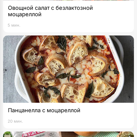
Овощной салат с безлактозной
моцареллой
5 мин.
Панцанелла с моцареллой
20 мин.