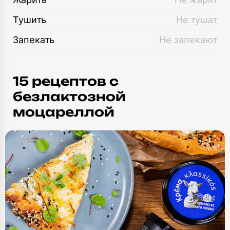
Тушить
Не тушат
Запекать
Не запекают
15 рецептов c
безлактозной
моцареллой