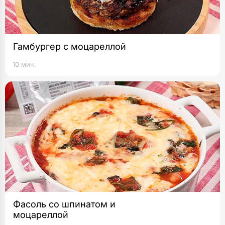
Гамбургер с моцареллой
10 мин.
Фасоль со шпинатом и
моцареллой