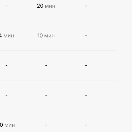
-
20
мин
-
4
мин
10
мин
-
-
-
-
-
-
-
10
мин
-
-