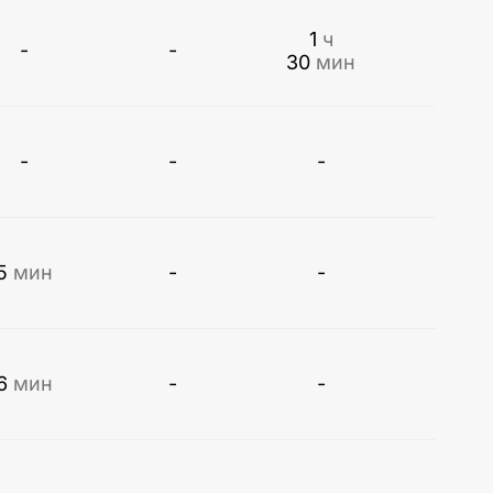
1
ч
-
-
30
мин
-
-
-
5
мин
-
-
6
мин
-
-