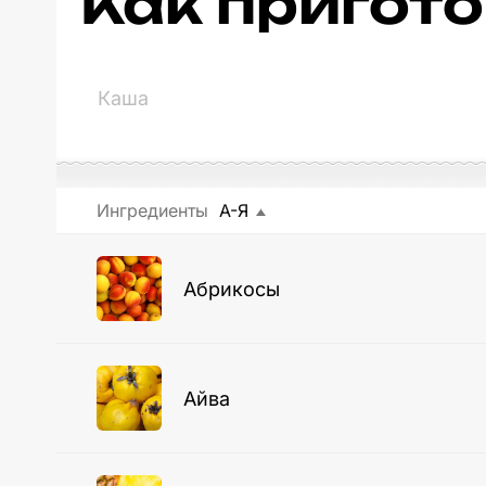
Как пригот
Ингредиенты
А-Я
Абрикосы
Айва