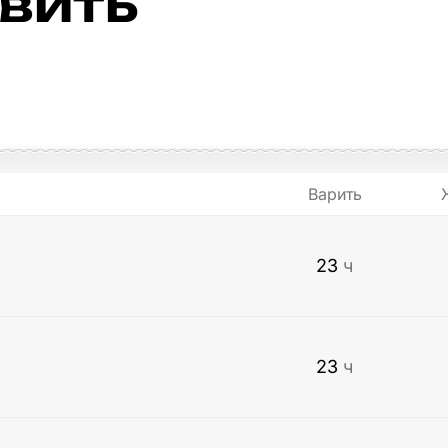
овить
Варить
23
ч
23
ч