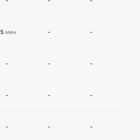
-
-
-
35
мин
-
-
-
-
-
-
-
-
-
-
-