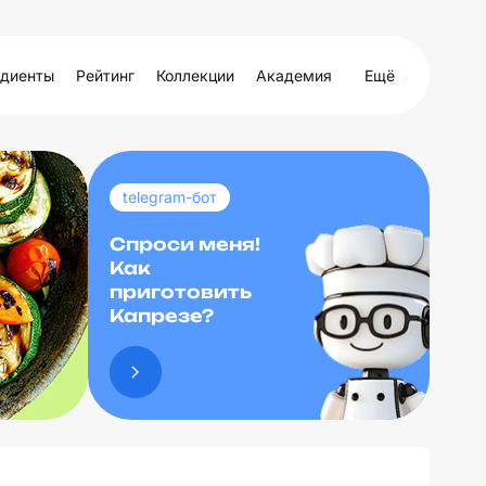
диенты
Рейтинг
Коллекции
Академия
Ещё
telegram-бот
Спроси меня!
Как
приготовить
Капрезе?