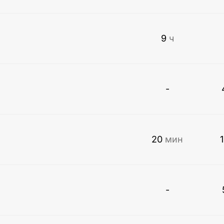
9
ч
-
20
мин
-