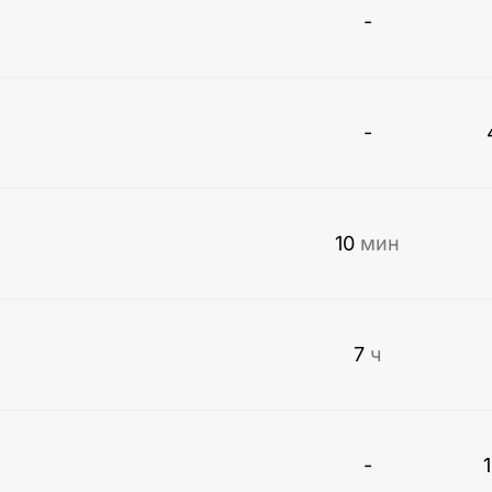
-
-
10
мин
7
ч
-