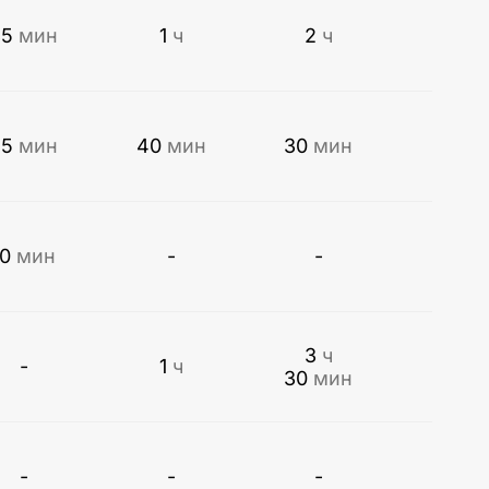
35
мин
1
ч
2
ч
25
мин
40
мин
30
мин
10
мин
-
-
3
ч
-
1
ч
30
мин
-
-
-