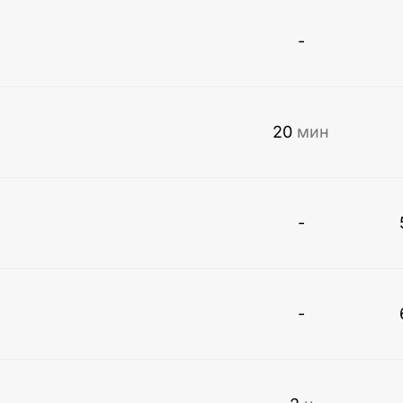
-
20
мин
-
-