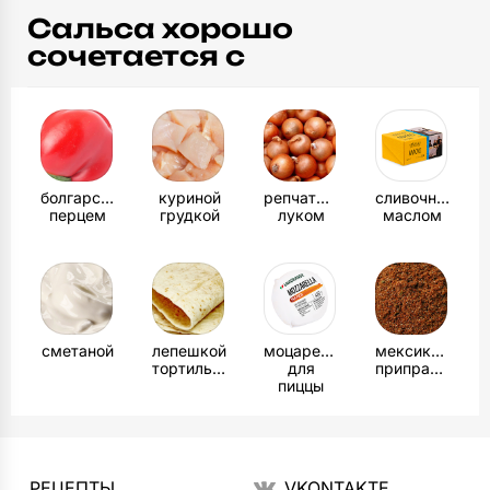
Сальса хорошо
сочетается с
болгарским
куриной
репчатым
сливочным
перцем
грудкой
луком
маслом
сметаной
лепешкой
моцареллой
мексиканской
тортильей
для
приправой
пиццы
РЕЦЕПТЫ
VKONTAKTE