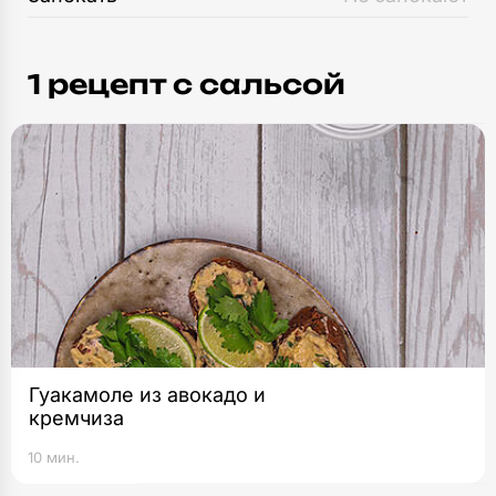
1 рецепт c сальсой
Гуакамоле из авокадо и
кремчиза
10 мин.