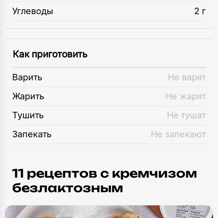
Углеводы
2 г
Как приготовить
Варить
Не варят
Жарить
Не жарят
Тушить
Не тушат
Запекать
Не запекают
11 рецептов c кремчизом
безлактозным