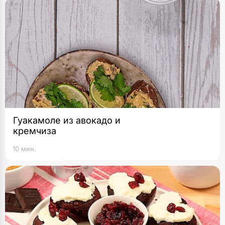
Гуакамоле из авокадо и
кремчиза
10 мин.