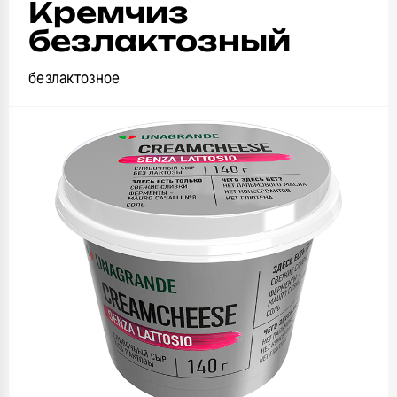
Кремчиз
безлактозный
безлактозное