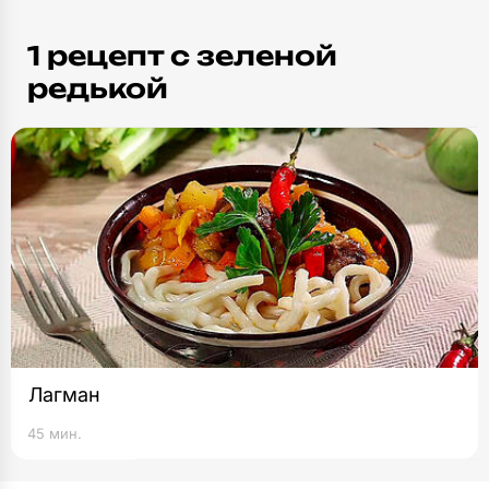
1 рецепт c зеленой
редькой
Лагман
45 мин.