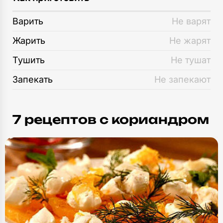
Варить
Не варят
Жарить
Не жарят
Тушить
Не тушат
Запекать
Не запекают
7 рецептов c кориандром