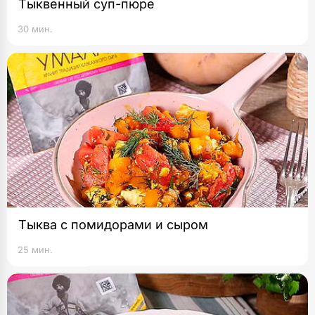
Тыквенный суп-пюре
30 мин.
Тыква с помидорами и сыром
25 мин.