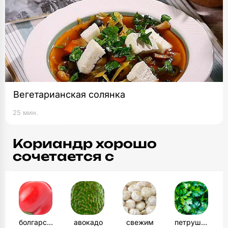
Вегетарианская солянка
25 мин.
Кориандр хорошо
сочетается с
болгарским
авокадо
свежим
петрушкой