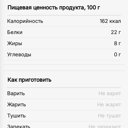
Пищевая ценность продукта, 100 г
Калорийность
162 ккал
Белки
22 г
Жиры
8 г
Углеводы
0 г
Как приготовить
Варить
Не варят
Жарить
Не жарят
Тушить
Не тушат
Запекать
Не запекают