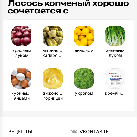
Лосось копченый хорошо
сочетается с
красным
маринованными
лимоном
зеленым
луком
каперсами
луком
куриными
дижонской
укропом
кремчизом
яйцами
горчицей
РЕЦЕПТЫ
VKONTAKTE