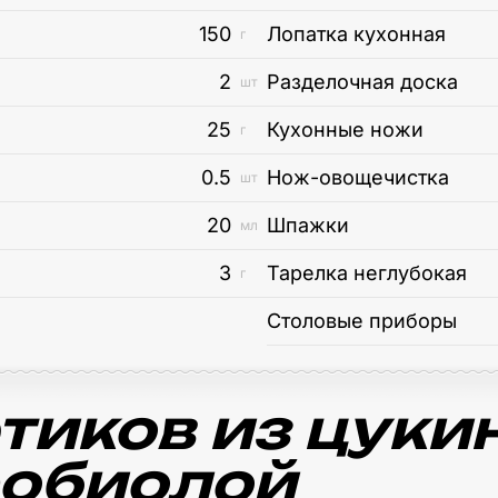
150
Лопатка кухонная
г
2
Разделочная доска
шт
25
Кухонные ножи
г
0.5
Нож-овощечистка
шт
20
Шпажки
мл
3
Тарелка неглубокая
г
Столовые приборы
тиков из цукин
робиолой