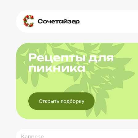
Сочетайзер
Рецепты для
пикника
Открыть подборку