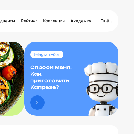
диенты
Рейтинг
Коллекции
Академия
Ещё
telegram-бот
Спроси меня!
Как
приготовить
Капрезе?