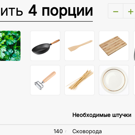
вить
4 порции
−
+
Необходимые штучки
140
Сковорода
г