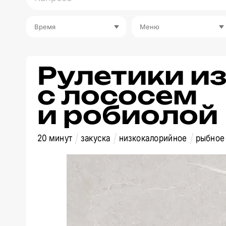
Время
Меню
Рулетики и
с лососем
и робиолой
20 минут
закуска
низкокалорийное
рыбное