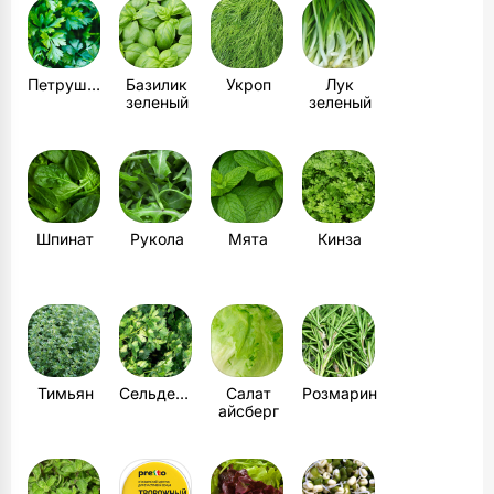
Петрушка
Базилик
Укроп
Лук
зеленый
зеленый
Шпинат
Рукола
Мята
Кинза
Тимьян
Сельдерей
Салат
Розмарин
айсберг