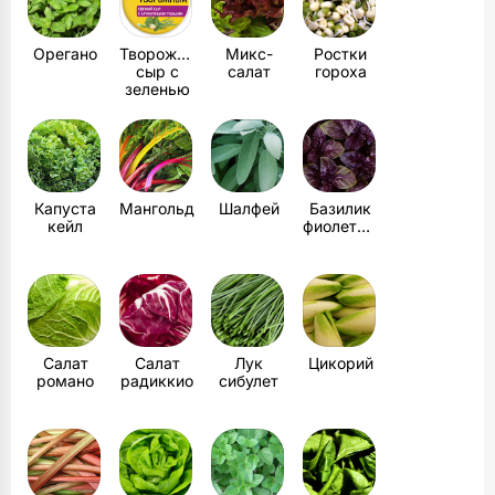
Орегано
Творожный
Микс-
Ростки
сыр с
салат
гороха
зеленью
Капуста
Мангольд
Шалфей
Базилик
кейл
фиолетовый
Салат
Салат
Лук
Цикорий
романо
радиккио
сибулет