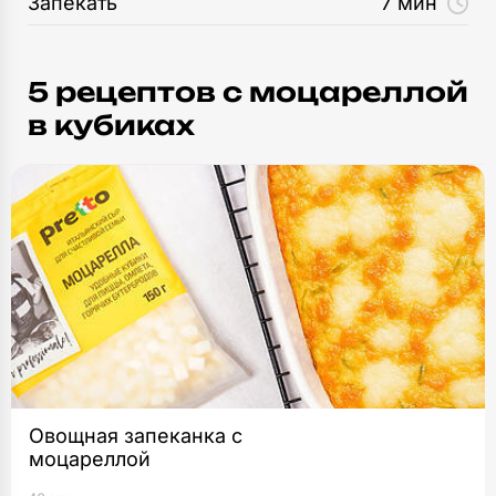
Запекать
7 мин
5 рецептов c моцареллой
в кубиках
Овощная запеканка с
моцареллой