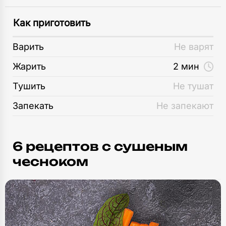
Как приготовить
Варить
Не варят
Жарить
2 мин
Тушить
Не тушат
Запекать
Не запекают
6 рецептов c сушеным
чесноком