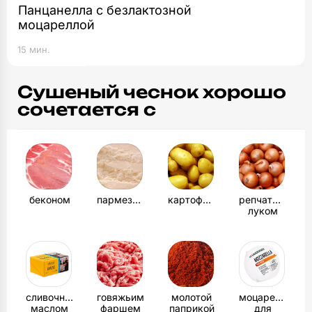
Панцанелла с безлактозной
моцареллой
15 мин.
Сушеный чеснок хорошо
сочетается с
беконом
пармезаном
картофелем
репчатым
луком
сливочным
говяжьим
молотой
моцареллой
маслом
фаршем
паприкой
для