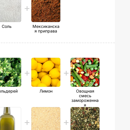
Соль
Мексиканска
я приправа
ельдерей
Лимон
Овощная
смесь
замороженна
я