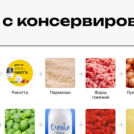
в c консервир
Рикотта
Пармезан
Фарш
Лук
говяжий