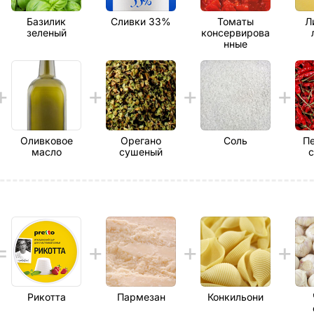
Базилик
Сливки 33%
Томаты
Л
зеленый
консервирова
нные
Оливковое
Орегано
Соль
Пе
масло
сушеный
Рикотта
Пармезан
Конкильони