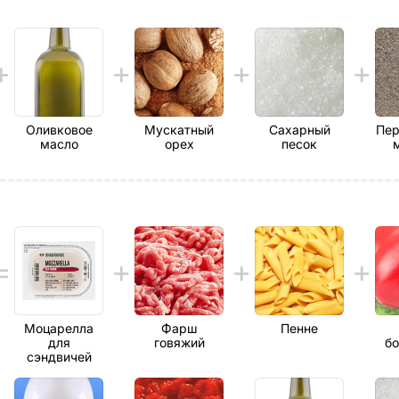
Оливковое
Мускатный
Сахарный
Пер
масло
орех
песок
Моцарелла
Фарш
Пенне
для
говяжий
бо
сэндвичей