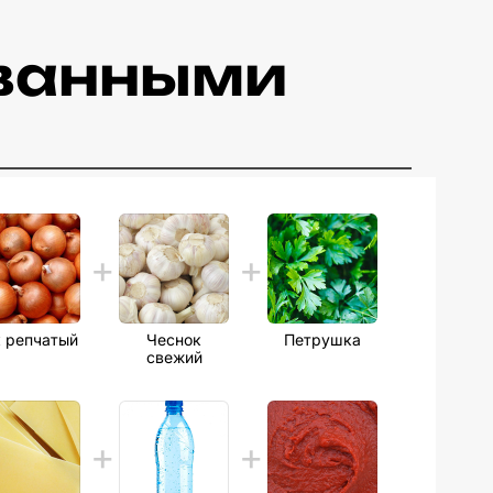
ованными
 репчатый
Чеснок
Петрушка
свежий