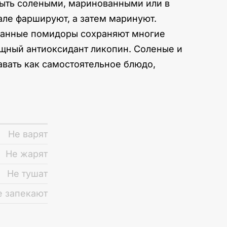
быть солеными, маринованными или в
але фаршируют, а затем маринуют.
ованные помидоры сохраняют многие
мощный антиоксидант ликопин. Соленые и
вать как самостоятельное блюдо,
Не варят
Не жарят
Не тушат
е запекают