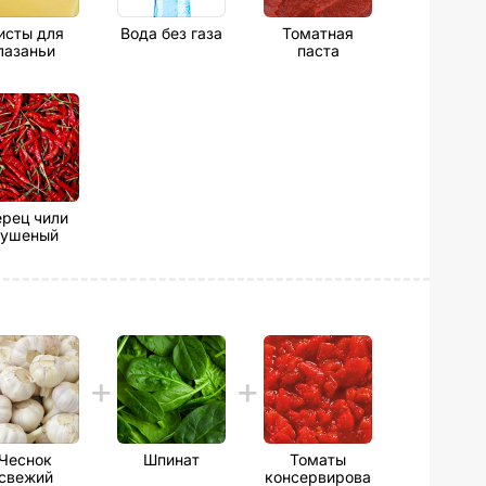
исты для
Вода без газа
Томатная
лазаньи
паста
рец чили
сушеный
Чеснок
Шпинат
Томаты
свежий
консервирова