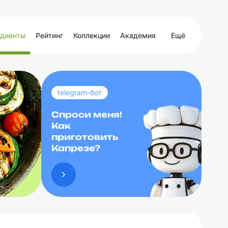
диенты
Рейтинг
Коллекции
Академия
Ещё
telegram-бот
Спроси меня!
Как
приготовить
Капрезе?