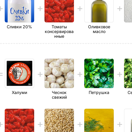
Сливки 20%
Томаты
Оливковое
консервирова
масло
нные
Халуми
Чеснок
Петрушка
С
свежий