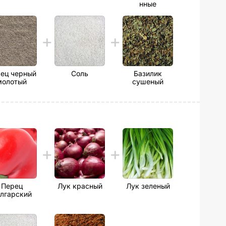
нные
ец черный
Соль
Базилик
молотый
сушеный
Перец
Лук красный
Лук зеленый
лгарский