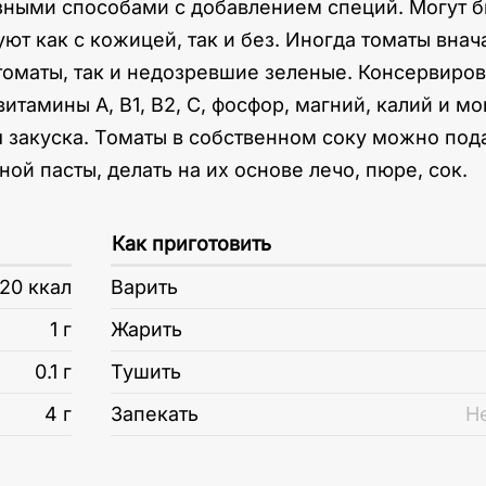
зными способами с добавлением специй. Могут 
т как с кожицей, так и без. Иногда томаты внач
томаты, так и недозревшие зеленые. Консервир
итамины А, В1, В2, С, фосфор, магний, калий и 
закуска. Томаты в собственном соку можно пода
ной пасты, делать на их основе лечо, пюре, сок.
Как приготовить
20 ккал
Варить
1 г
Жарить
0.1 г
Тушить
4 г
Запекать
Н