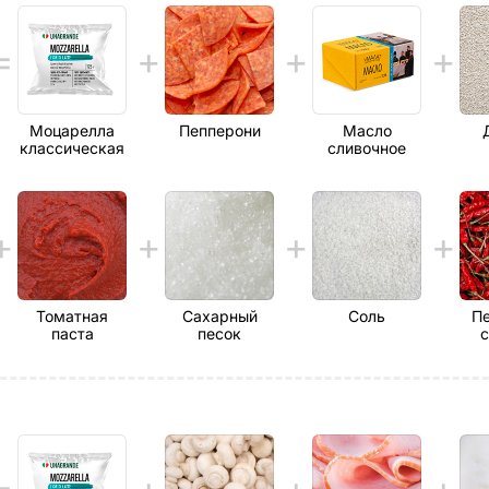
Моцарелла
Пепперони
Масло
классическая
сливочное
Томатная
Сахарный
Соль
Пе
паста
песок