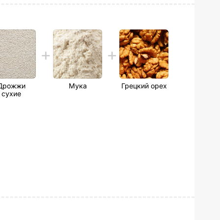
Дрожжи
Мука
Грецкий орех
сухие