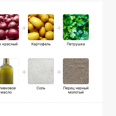
к красный
Картофель
Петрушка
ливковое
Соль
Перец черный
масло
молотый