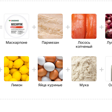
Маскарпоне
Пармезан
Лосось
Лу
копченый
Лимон
Яйца куриные
Мука
О