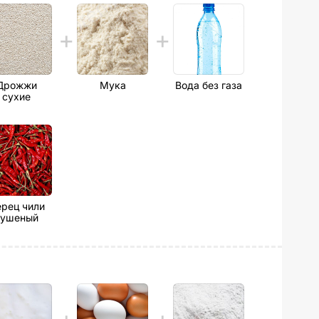
Дрожжи
Мука
Вода без газа
сухие
рец чили
сушеный