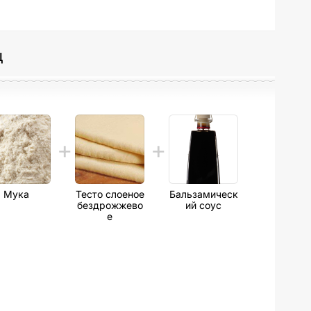
ц
Мука
Тесто слоеное
Бальзамическ
бездрожжево
ий соус
е