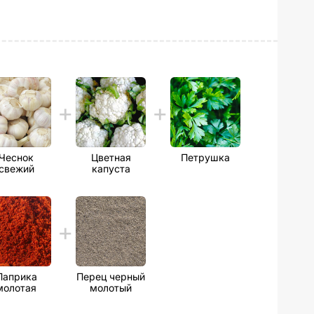
Чеснок
Цветная
Петрушка
свежий
капуста
Паприка
Перец черный
молотая
молотый