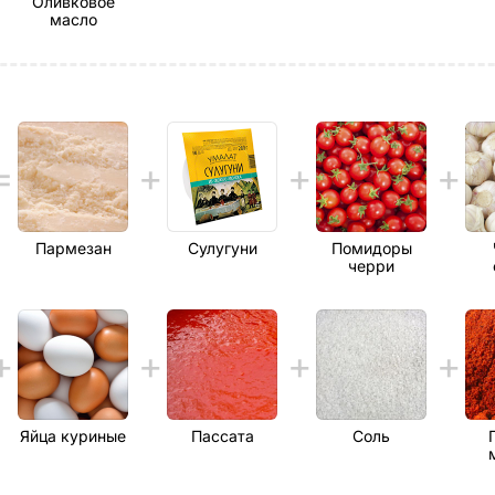
Оливковое
масло
Пармезан
Сулугуни
Помидоры
черри
Яйца куриные
Пассата
Соль