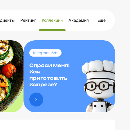
диенты
Рейтинг
Коллекции
Академия
Ещё
telegram-бот
Спроси меня!
Как
приготовить
Капрезе?