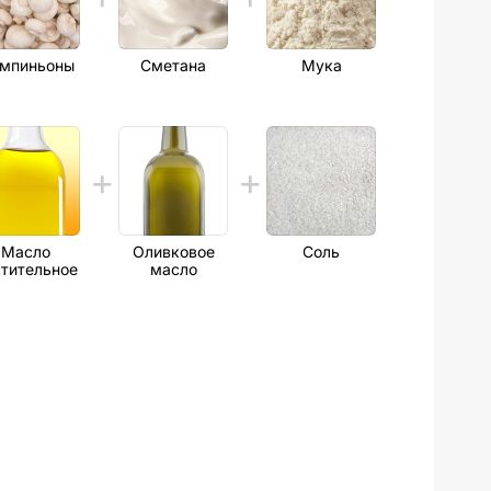
мпиньоны
Сметана
Мука
Масло
Оливковое
Соль
тительное
масло