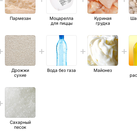
Пармезан
Моцарелла
Куриная
Ша
для пиццы
грудка
Дрожжи
Вода без газа
Майонез
сухие
рас
Сахарный
песок