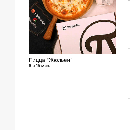
Пицца "Жюльен"
6 ч 15 мин.