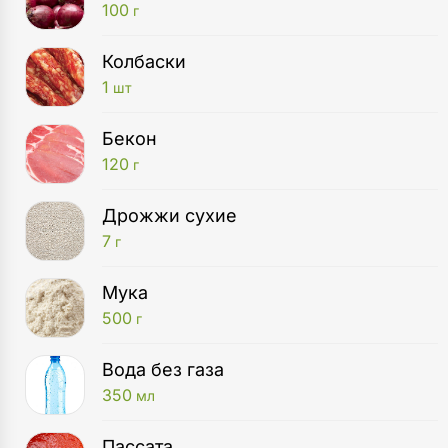
100
г
Колбаски
1
шт
Бекон
120
г
Дрожжи сухие
7
г
Мука
500
г
Вода без газа
350
мл
Пассата