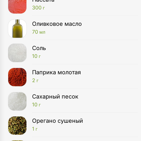
300
г
Оливковое масло
70
мл
Соль
10
г
Паприка молотая
2
г
Сахарный песок
10
г
Орегано сушеный
1
г