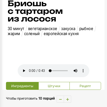
Бриошь
с тартаром
из лосося
30 минут
вегетарианское
закуска
рыбное
жарим
соленый
европейская кухня
Ингредиенты
Штучки
Рецепт
−
+
Чтобы приготовить
10 порций