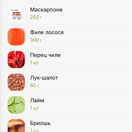
Маскарпоне
250
г
Филе лосося
300
г
Перец чили
1
шт
Лук-шалот
80
г
Лайм
1
шт
Бриошь
1
шт