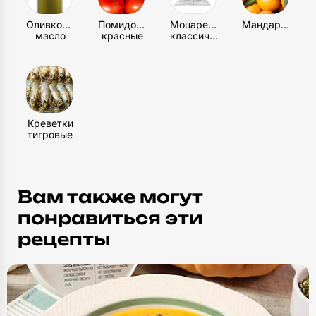
Оливковое
Помидоры
Моцарелла
Мандарин
масло
красные
классическая
Креветки
тигровые
Вам также могут
понравиться эти
рецепты