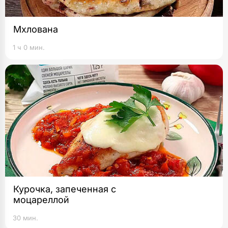
Мхлована
1 ч 0 мин.
Курочка, запеченная с
моцареллой
30 мин.