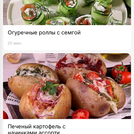
Огуречные роллы с семгой
20 мин.
Печеный картофель с
начинками ассорти