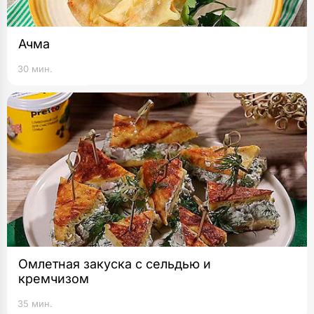
Ачма
30 мин.
Омлетная закуска с сельдью и
кремчизом
35 мин.