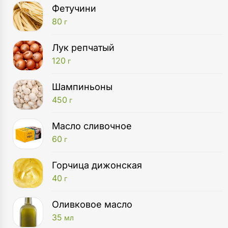
Фетучини
80
г
Лук репчатый
120
г
Шампиньоны
450
г
Масло сливочное
60
г
Горчица дижонская
40
г
Оливковое масло
35
мл