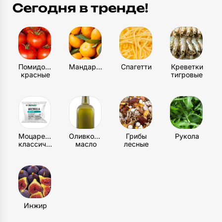
Сегодня в тренде!
пирогу полностью остыть и только потом
разрежьте на части.
Помидоры
Мандарин
Спагетти
Креветки
красные
тигровые
Моцарелла
Оливковое
Грибы
Рукола
классическая
масло
лесные
Инжир