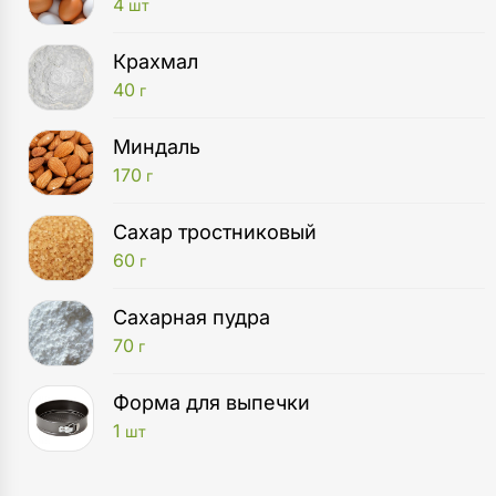
4
шт
Крахмал
40
г
Миндаль
170
г
Сахар тростниковый
60
г
Сахарная пудра
70
г
Форма для выпечки
1
шт
Духовой шкаф