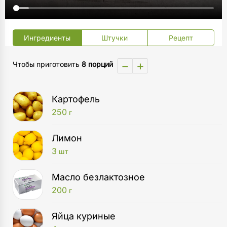
Ингредиенты
Штучки
Рецепт
−
+
Чтобы приготовить
8 порций
Картофель
250
г
Лимон
3
шт
Масло безлактозное
200
г
Яйца куриные