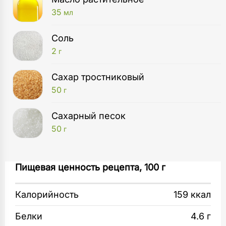
35
мл
Соль
2
г
Сахар тростниковый
50
г
Сахарный песок
50
г
Миска
Яйца взбейте венчиком с солью и теплым
Пищевая ценность рецепта, 100 г
2
шт
молоком. Постепенно добавьте муку.
Перемешайте.
Калорийность
159 ккал
Сковорода
1
шт
Затем, постоянно взбивая, влейте тонкой
Белки
4.6 г
струйкой кипящую воду. Добавьте