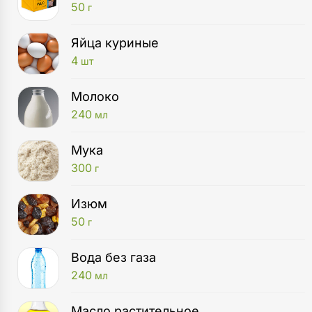
50
г
Яйца куриные
4
шт
Молоко
240
мл
Мука
300
г
Изюм
50
г
Вода без газа
240
мл
Масло растительное