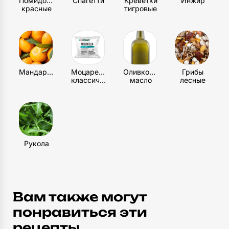
Помидоры
Спагетти
Креветки
Инжир
красные
тигровые
Столовые приборы
5
шт
Мандарин
Моцарелла
Оливковое
Грибы
классическая
масло
лесные
Рукола
Вам также могут
понравиться эти
рецепты