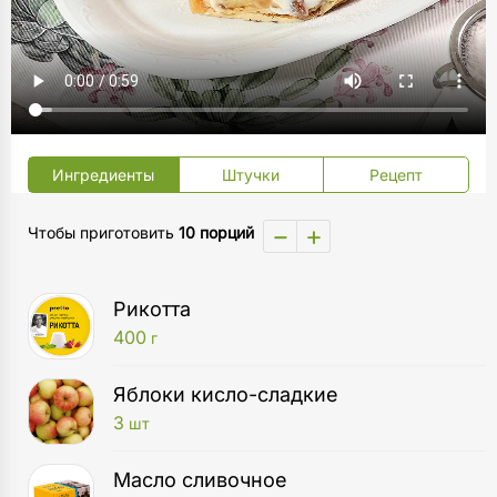
Ингредиенты
Штучки
Рецепт
−
+
Чтобы приготовить
10 порций
Рикотта
400
г
Яблоки кисло-сладкие
3
шт
Масло сливочное