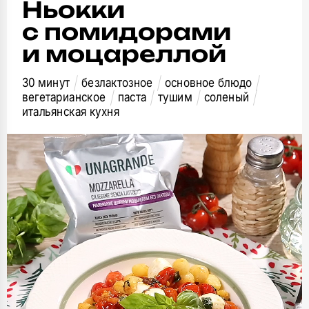
Ньокки
с помидорами
и моцареллой
30 минут
безлактозное
основное блюдо
вегетарианское
паста
тушим
соленый
итальянская кухня