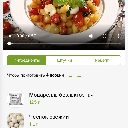
Ингредиенты
Штучки
Рецепт
−
+
Чтобы приготовить
4 порции
Моцарелла безлактозная
125
г
Чеснок свежий
1
шт