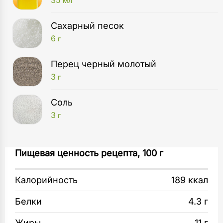
35
мл
Сахарный песок
6
г
Перец черный молотый
3
г
Соль
3
г
Сковорода
Чеснок (2 зубчика) нарежьте тонкими
Пищевая ценность рецепта, 100 г
2
шт
ломтиками и подрумяньте на растительном
масле. Помидоры черри разрежьте
Калорийность
189 ккал
Разделочная доска
на половинки. Добавьте к чесноку и,
1
шт
помешивая, жарьте 5 минут.
Белки
4.3 г
Кухонные ножи
Жиры
11 г