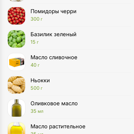
Помидоры черри
300
г
Базилик зеленый
15
г
Масло сливочное
40
г
Ньокки
500
г
Оливковое масло
35
мл
Масло растительное