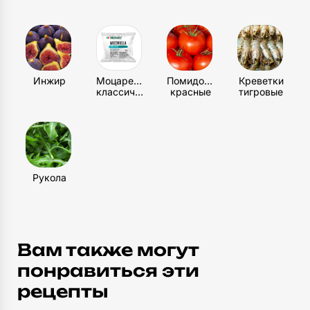
Инжир
Моцарелла
Помидоры
Креветки
классическая
красные
тигровые
Рукола
Вам также могут
понравиться эти
рецепты