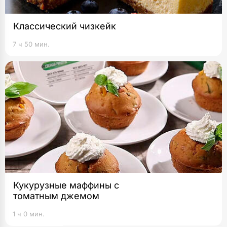
Классический чизкейк
7 ч 50 мин.
Кукурузные маффины с
томатным джемом
1 ч 0 мин.