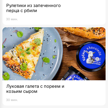
Рулетики из запеченного
перца c рбили
30 мин.
Луковая галета с пореем и
козьим сыром
30 мин.