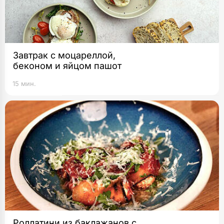
Завтрак с моцареллой,
беконом и яйцом пашот
15 мин.
Роллатини из баклажанов с