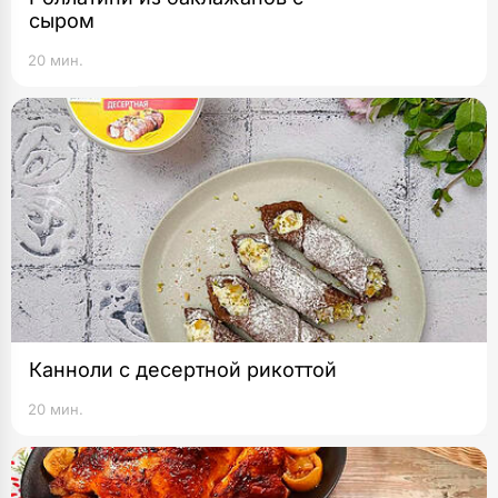
сыром
20 мин.
Канноли с десертной рикоттой
20 мин.