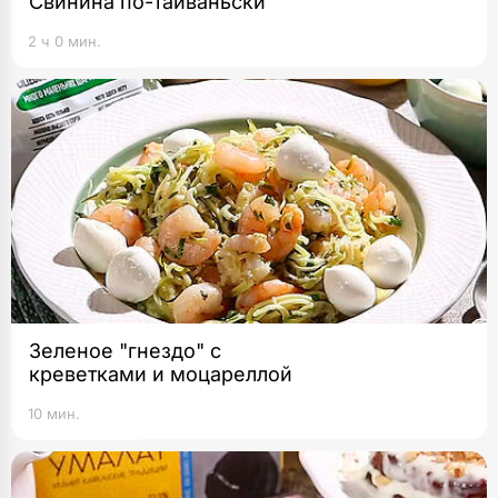
Свинина по-тайваньски
2 ч 0 мин.
Зеленое "гнездо" с
креветками и моцареллой
10 мин.