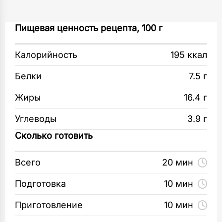
Сковорода
Клубнику вымойте и обсушите. Разрежьте
Пищевая ценность рецепта, 100 г
1
шт
ягоды на половинки или четвертинки.
Калорийность
195 ккал
Разделочная доска
Рукколу вымойте и хорошо обсушите
1
шт
бумажным полотенцем. Луковицу очистите,
Белки
7.5 г
нарежьте полукольцами и полейте лимонным
Кухонные ножи
Жиры
16.4 г
соком (2 ст.л.).
1
шт
Углеводы
3.9 г
Нарежьте халуми не слишком толстыми
Щипцы
Сколько готовить
ломтиками. Нагрейте сковороду-гриль
1
шт
и смажьте ее столовой ложкой оливкового
Всего
20 мин
масла. Выложите ломтики халуми и обжарьте
Бумажные полотенца
с обеих сторон до подрумянивания. Посолите
1
Подготовка
10 мин
шт
и поперчите.
Приготовление
10 мин
Тарелка неглубокая
Распределите жареный халуми
2
шт