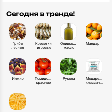
по порционным тарелкам, добавьте рукколу,
красный лук и клубнику. Полейте оставшимся
Столовые приборы
Сегодня в тренде!
маслом и посыпьте кедровыми орешками.
3
шт
Грибы
Креветки
Оливковое
Мандарин
лесные
тигровые
масло
Инжир
Помидоры
Рукола
Моцарелла
красные
классическая