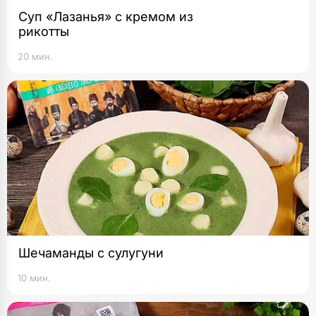
Суп «Лазанья» с кремом из
рикотты
20 мин.
Шечаманды с сулугуни
10 мин.