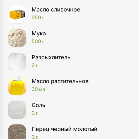
Масло сливочное
250
г
Мука
500
г
Разрыхлитель
2
г
Масло растительное
30
мл
Соль
3
г
Перец черный молотый
3
г