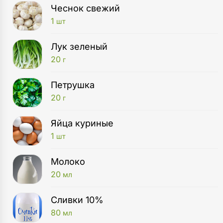
Чеснок свежий
1
шт
Лук зеленый
20
г
Петрушка
20
г
Яйца куриные
1
шт
Молоко
20
мл
Сливки 10%
80
мл