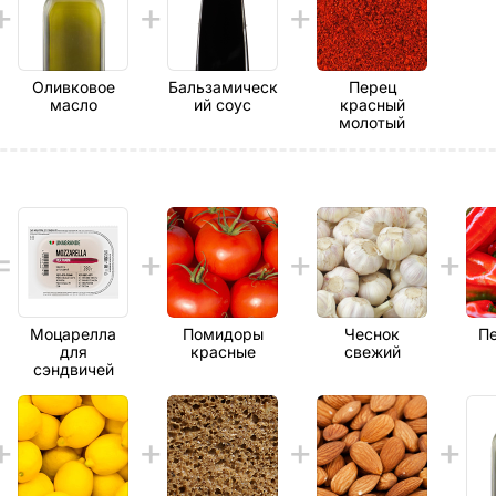
Оливковое
Бальзамическ
Перец
масло
ий соус
красный
молотый
Моцарелла
Помидоры
Чеснок
Пе
для
красные
свежий
сэндвичей