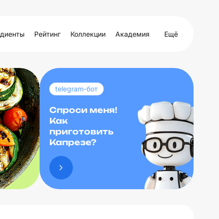
диенты
Рейтинг
Коллекции
Академия
Ещё
telegram-бот
Спроси меня!
Как
приготовить
Капрезе?