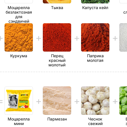
Моцарелла
Тыква
Капуста кейл
безлактозная
с
для
сэндвичей
Куркума
Перец
Паприка
красный
молотая
молотый
Моцарелла
Пармезан
Чеснок
мини
свежий