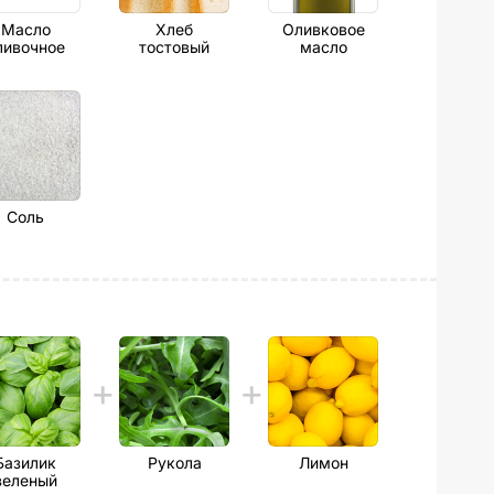
Масло
Хлеб
Оливковое
ливочное
тостовый
масло
Соль
Базилик
Рукола
Лимон
зеленый