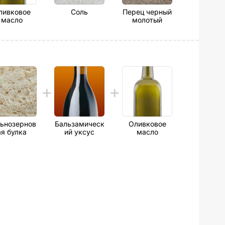
ливковое
Соль
Перец черный
масло
молотый
ьнозернов
Бальзамическ
Оливковое
ая булка
ий уксус
масло