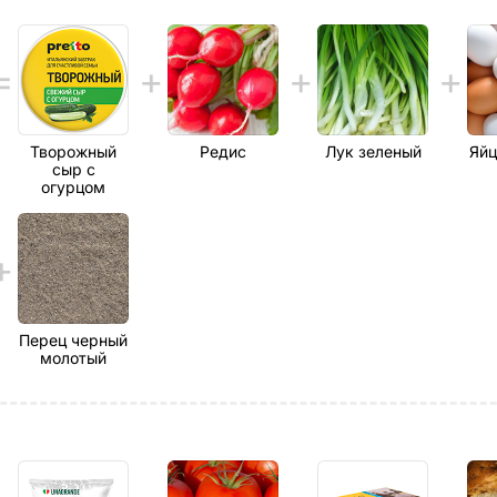
Творожный
Редис
Лук зеленый
Яйц
сыр с
огурцом
Перец черный
молотый