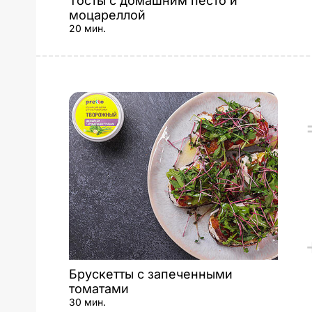
Тосты с домашним песто и
моцареллой
20 мин.
Брускетты с запеченными
томатами
30 мин.