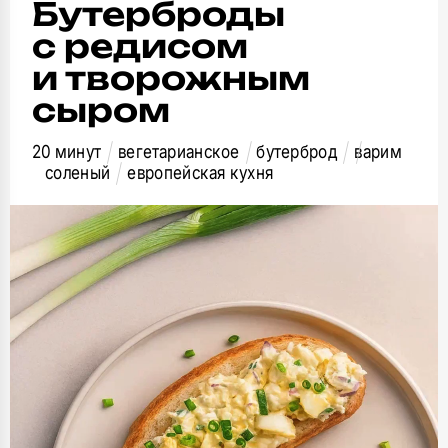
Бутерброды
с редисом
и творожным
сыром
20 минут
вегетарианское
бутерброд
варим
соленый
европейская кухня