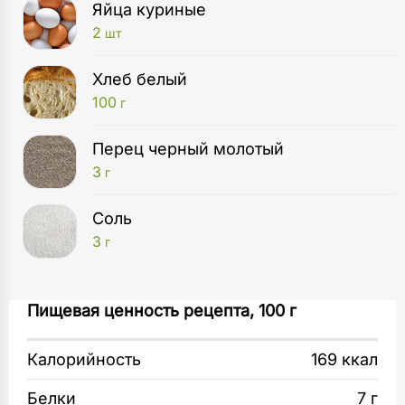
Яйца куриные
2
шт
Хлеб белый
100
г
Перец черный молотый
3
г
Соль
3
г
Сотейник
Яйца отварите вкрутую и нарежьте. Лук
Пищевая ценность рецепта, 100 г
1
шт
и редис измельчите.
Калорийность
169 ккал
Разделочная доска
В миску выложите творожный сыр. Добавьте
1
шт
редис и лук, соль и перец по вкусу.
Белки
7 г