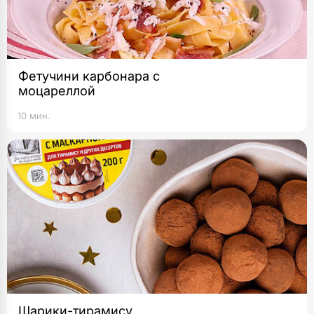
Фетучини карбонара с
моцареллой
10 мин.
Шарики-тирамису