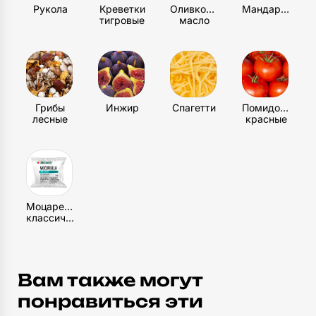
Рукола
Креветки
Оливковое
Мандарин
тигровые
масло
Грибы
Инжир
Спагетти
Помидоры
лесные
красные
Моцарелла
классическая
Вам также могут
понравиться эти