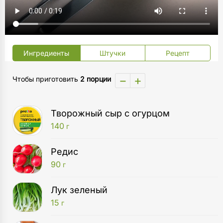
Ингредиенты
Штучки
Рецепт
−
+
Чтобы приготовить
2 порции
Творожный сыр с огурцом
140
г
Редис
90
г
Лук зеленый
15
г