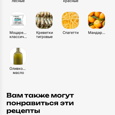
лесные
красные
Моцарелла
Креветки
Спагетти
Мандарин
классическая
тигровые
Оливковое
масло
Вам также могут
понравиться эти
рецепты