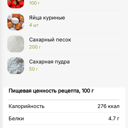
100
г
Яйца куриные
4
шт
Сахарный песок
200
г
Сахарная пудра
50
г
Духовой шкаф
Белки взбейте с сахаром венчиком на горячей
Пищевая ценность рецепта, 100 г
1
шт
водяной бане до растворения сахара.
Калорийность
276 ккал
Миксер
Затем снимите с огня и взбивайте миксером
1
шт
до получения крепкой густой массы.
Белки
4.7 г
Половину переложите в кондитерский мешок.