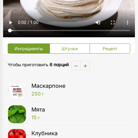
Ингредиенты
Штучки
Рецепт
−
+
Чтобы приготовить
6 порций
Маскарпоне
250
г
Мята
15
г
Клубника