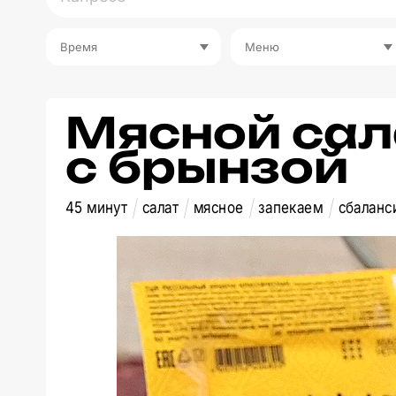
Время
Меню
Мясной сал
с брынзой
45 минут
салат
мясное
запекаем
сбаланс