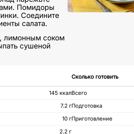
ками. Помидоры
тинки. Соедините
иенты салата.
, лимонным соком
ыпать сушеной
Сколько готовить
145 ккал
Всего
7.2 г
Подготовка
10 г
Приготовление
2.2 г