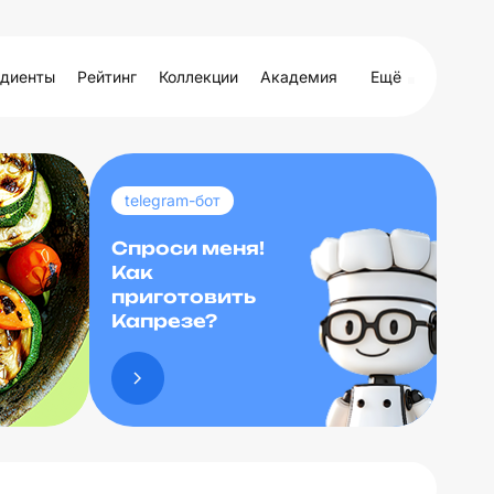
диенты
Рейтинг
Коллекции
Академия
Ещё
telegram-бот
Спроси меня!
Как
приготовить
Капрезе?