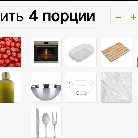
вить
4 порции
−
+