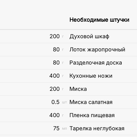
Необходимые штучки
200
Духовой шкаф
г
80
Лоток жаропрочный
г
80
Разделочная доска
г
400
Кухонные ножи
г
200
Миска
г
0.5
Миска салатная
шт
400
Пленка пищевая
г
75
Тарелка неглубокая
мл