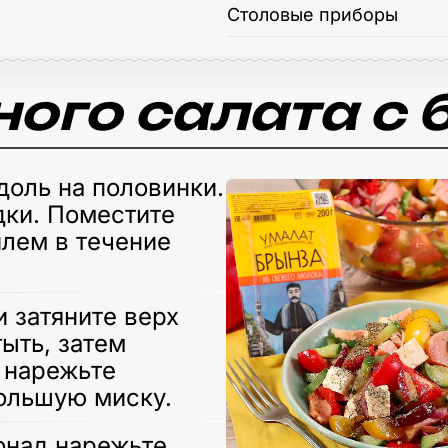
Столовые приборы
ого салата с 
доль на половинки.
дки. Поместите
илем в течение
 затяните верх
ыть, затем
 нарежьте
ольшую миску.
онад нарежьте