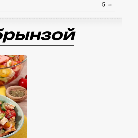
5
шт
брынзой