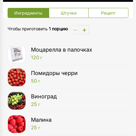
Ингредиенты
Штучки
Рецепт
−
+
Чтобы приготовить
1 порцию
Моцарелла в палочках
120
г
Помидоры черри
50
г
Виноград
25
г
Малина
25
г