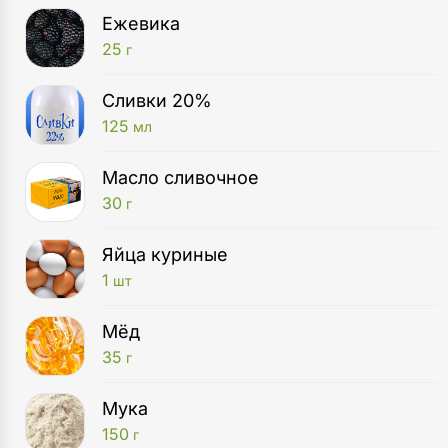
Ежевика
25
г
Сливки 20%
125
мл
Масло сливочное
30
г
Яйца куриные
1
шт
Мёд
35
г
Мука
150
г