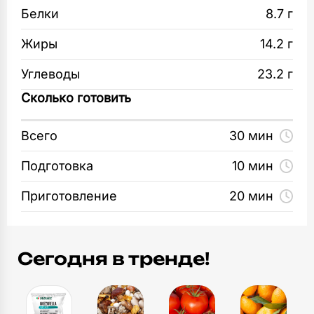
2
шт
затем всыпьте к жидким ингредиентам.
Белки
8.7 г
Вымешайте тесто до однородности.
Лопатка кухонная
Жиры
14.2 г
1
шт
Выпекайте панкейки на среднем огне.
Углеводы
23.2 г
Переворачивайте блинчик после того, как
Столовые приборы
Сколько готовить
на блинчике появятся дырочки.
1
шт
Всего
30 мин
В ланч-бокс выложите палочки моцареллы,
черри, блинчики, виноград и миндальные
Подготовка
10 мин
орешки.
Приготовление
20 мин
Сегодня в тренде!