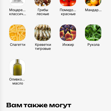
Моцарелла
Грибы
Помидоры
Мандарин
классическая
лесные
красные
Спагетти
Креветки
Инжир
Рукола
тигровые
Оливковое
масло
Вам также могут