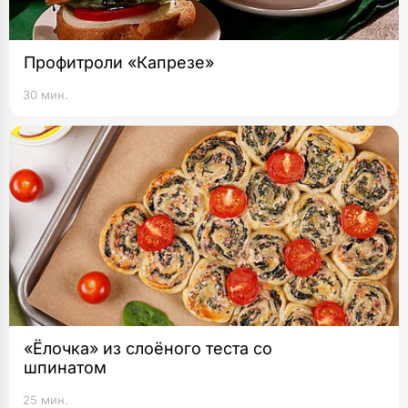
Профитроли «Капрезе»
30 мин.
«Ёлочка» из слоёного теста со
шпинатом
25 мин.