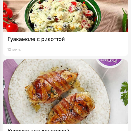
Гуакамоле с рикоттой
10 мин.
Курочка под хрустящей