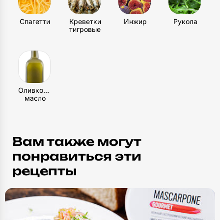
пленкой и уберите в морозильник. Там пасха
может храниться 2–3 недели.
Спагетти
Креветки
Инжир
Рукола
тигровые
Оливковое
масло
Вам также могут
понравиться эти
рецепты