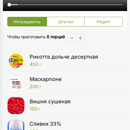
Ингредиенты
Штучки
Рецепт
−
+
Чтобы приготовить
6 порций
Рикотта дольче десертная
450
г
Маскарпоне
200
г
Вишня сушеная
100
г
Сливки 33%