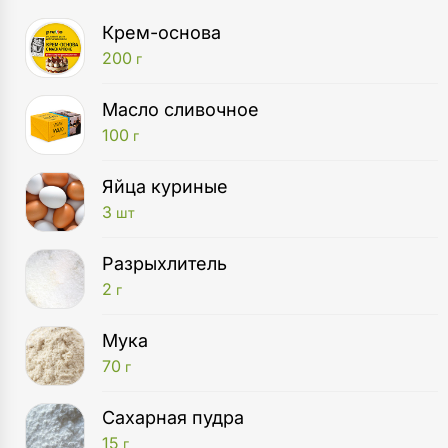
Крем-основа
200
г
Масло сливочное
100
г
Яйца куриные
3
шт
Разрыхлитель
2
г
Мука
70
г
Сахарная пудра
15
г