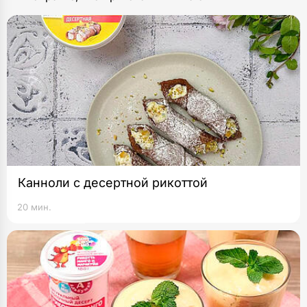
Канноли с десертной рикоттой
20 мин.