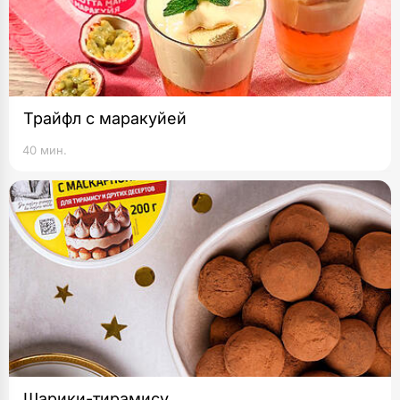
Трайфл с маракуйей
40 мин.
Шарики-тирамису