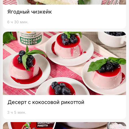
Ягодный чизкейк
6 ч 30 мин.
Десерт с кокосовой рикоттой
3 ч 5 мин.