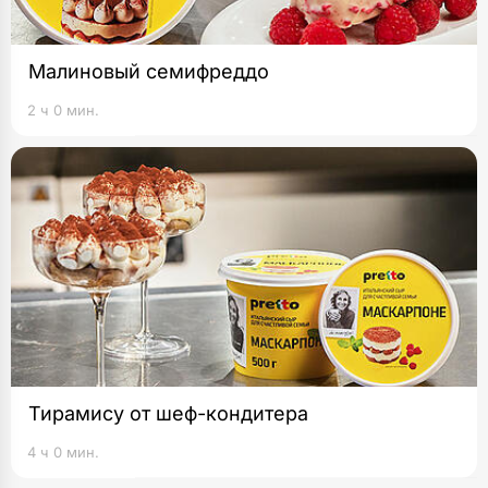
Малиновый семифреддо
2 ч 0 мин.
Тирамису от шеф-кондитера
4 ч 0 мин.