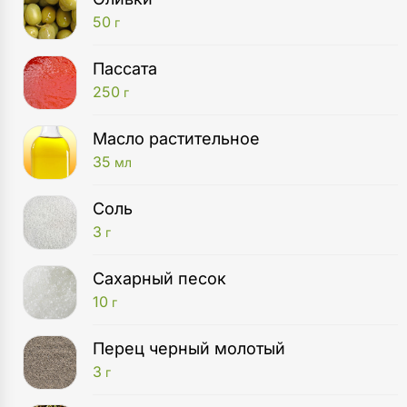
50
г
Пассата
250
г
Масло растительное
35
мл
Соль
3
г
Сахарный песок
10
г
Перец черный молотый
3
г