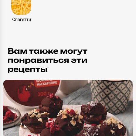
Влейте томатный соус и 2 ст. л. воды. Тушите
на маленьком огне 10 минут. Добавьте две
Спагетти
трети кинзы, посолите и поперчите. Тушите
5 минут. Перед подачей посыпьте оставшейся
кинзой.
Вам также могут
понравиться эти
рецепты