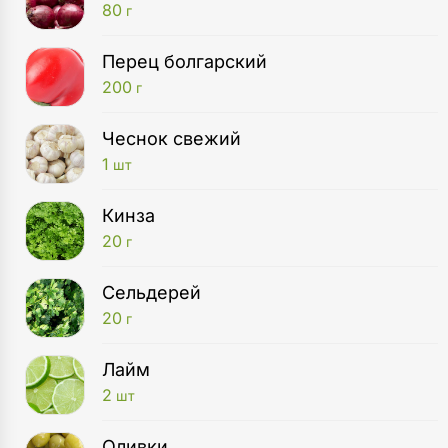
80
г
Перец болгарский
200
г
Чеснок свежий
1
шт
Кинза
20
г
Сельдерей
20
г
Лайм
2
шт
Оливки