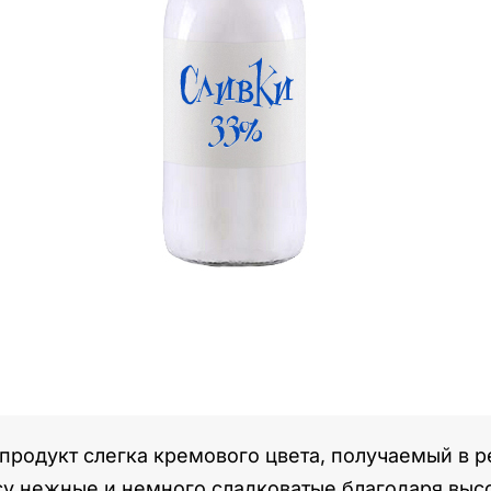
продукт слегка кремового цвета, получаемый в р
су нежные и немного сладковатые благодаря выс