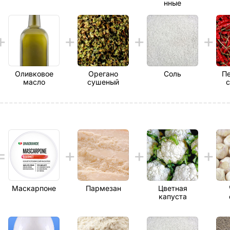
нные
Оливковое
Орегано
Соль
Пе
масло
сушеный
Маскарпоне
Пармезан
Цветная
капуста