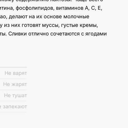
тина, фосфолипидов, витаминов А, С, Е,
као, делают на их основе молочные
 из них готовят муссы, густые кремы,
кты. Сливки отлично сочетаются с ягодами
Не варят
Не жарят
Не тушат
е запекают