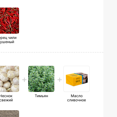
рец чили
сушеный
Чеснок
Тимьян
Масло
свежий
сливочное