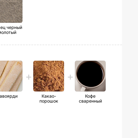
ец черный
молотый
авоярди
Какао-
Кофе
порошок
сваренный