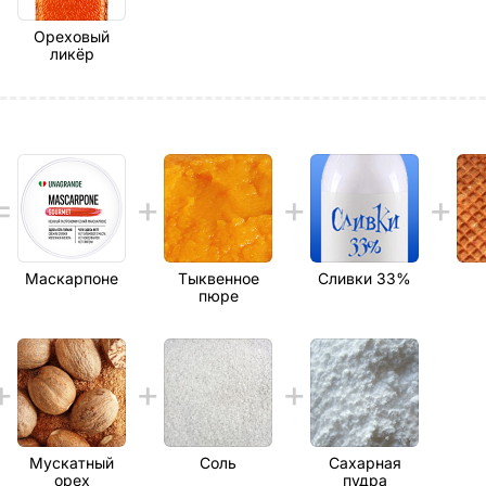
Ореховый
ликёр
Маскарпоне
Тыквенное
Сливки 33%
пюре
Мускатный
Соль
Сахарная
орех
пудра