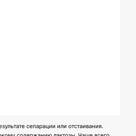
езультате сепарации или отстаивания.
окому содержанию лактозы. Чаще всего