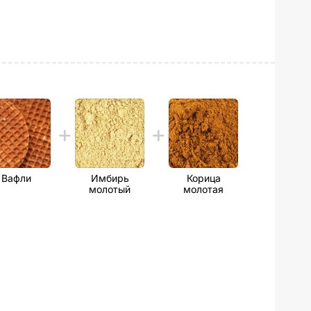
Вафли
Имбирь
Корица
молотый
молотая