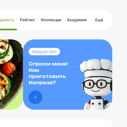
диенты
Рейтинг
Коллекции
Академия
Ещё
telegram-бот
Спроси меня!
Как
приготовить
Капрезе?