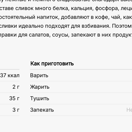
таве сливок много белка, кальция, фосфора, леци
остоятельный напиток, добавляют в кофе, чай, ка
сливки идеально подходят для взбивания. Поэтому
равки для салатов, соусы, запекают в них проду
Как приготовить
37 ккал
Варить
2 г
Жарить
35 г
Тушить
3 г
Запекать
Н