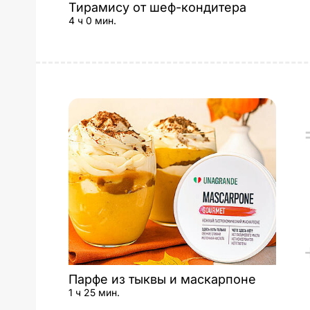
Тирамису от шеф-кондитера
4 ч 0 мин.
Парфе из тыквы и маскарпоне
1 ч 25 мин.