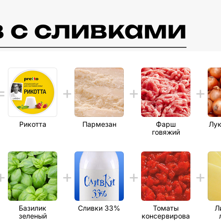
в c сливками
Рикотта
Пармезан
Фарш
Лук
говяжий
Базилик
Сливки 33%
Томаты
Л
зеленый
консервирова