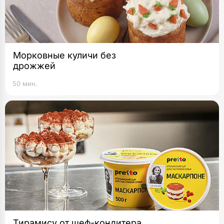
Морковные куличи без
дрожжей
50 мин.
Тирамису от шеф-кондитера