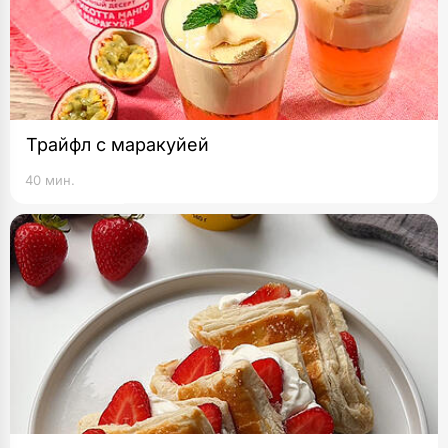
Трайфл с маракуйей
40 мин.