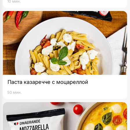
10 мин.
Паста казаречче с моцареллой
50 мин.