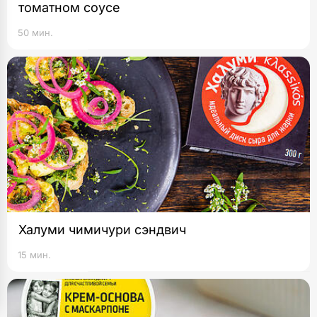
томатном соусе
50 мин.
Халуми чимичури сэндвич
15 мин.