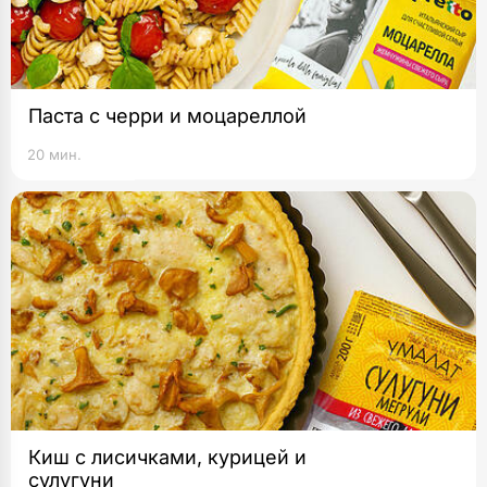
Паста с черри и моцареллой
20 мин.
Киш с лисичками, курицей и
сулугуни