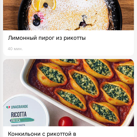
Лимонный пирог из рикотты
40 мин.
Конкильони с рикоттой в